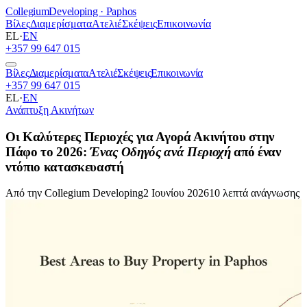
Collegium
Developing · Paphos
Βίλες
Διαμερίσματα
Ατελιέ
Σκέψεις
Επικοινωνία
EL
·
EN
+357 99 647 015
Βίλες
Διαμερίσματα
Ατελιέ
Σκέψεις
Επικοινωνία
+357 99 647 015
EL
·
EN
Ανάπτυξη Ακινήτων
Οι Καλύτερες Περιοχές για Αγορά Ακινήτου στην
Πάφο το 2026:
Ένας Οδηγός ανά Περιοχή
από έναν
ντόπιο κατασκευαστή
Από την Collegium Developing
2 Ιουνίου 2026
10 λεπτά ανάγνωσης