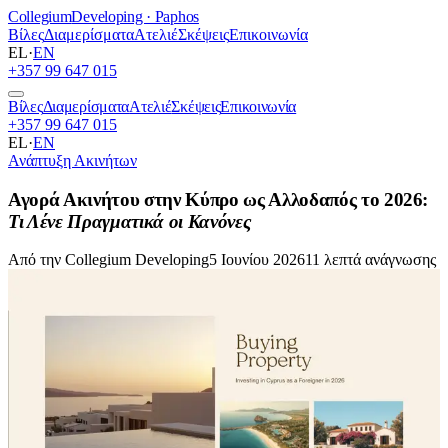
Collegium
Developing · Paphos
Βίλες
Διαμερίσματα
Ατελιέ
Σκέψεις
Επικοινωνία
EL
·
EN
+357 99 647 015
Βίλες
Διαμερίσματα
Ατελιέ
Σκέψεις
Επικοινωνία
+357 99 647 015
EL
·
EN
Ανάπτυξη Ακινήτων
Αγορά Ακινήτου στην Κύπρο ως Αλλοδαπός το 2026:
Τι Λένε Πραγματικά οι Κανόνες
Από την Collegium Developing
5 Ιουνίου 2026
11 λεπτά ανάγνωσης