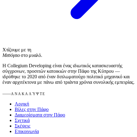
Χτίζουμε με τη
Μεσόγειο
στο μυαλό.
Η Collegium Developing είναι ένας ιδιωτικός κατασκευαστής
σύγχρονων, προσιτών κατοικιών στην Πάφο της Κύπρου —
ιδρύθηκε το 2020 από έναν διπλωματούχο πολιτικό μηχανικό και
έναν αρχιτέκτονα με πάνω από τριάντα χρόνια συνολικής εμπειρίας.
ΑΝΑΚΑΛΎΨΤΕ
Αρχική
Βίλες στην Πάφο
Διαμερίσματα στην Πάφο
Σχετικά
Σκέψεις
Επικοινωνία